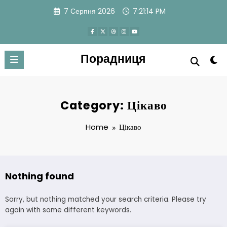
Skip
7 Серпня 2026
7:21:14 PM
to
content
Порадниця
Category: Цікаво
Home
Цікаво
Nothing found
Sorry, but nothing matched your search criteria. Please try
again with some different keywords.