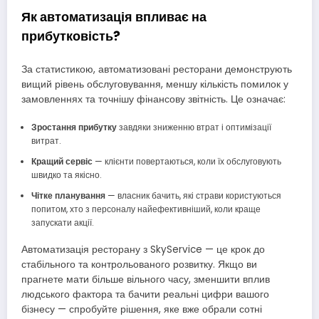
Як автоматизація впливає на
прибутковість?
За статистикою, автоматизовані ресторани демонструють
вищий рівень обслуговування, меншу кількість помилок у
замовленнях та точнішу фінансову звітність. Це означає:
Зростання прибутку
завдяки зниженню втрат і оптимізації
витрат.
Кращий сервіс
— клієнти повертаються, коли їх обслуговують
швидко та якісно.
Чітке планування
— власник бачить, які страви користуються
попитом, хто з персоналу найефективніший, коли краще
запускати акції.
Автоматизація ресторану з SkyService — це крок до
стабільного та контрольованого розвитку. Якщо ви
прагнете мати більше вільного часу, зменшити вплив
людського фактора та бачити реальні цифри вашого
бізнесу — спробуйте рішення, яке вже обрали сотні