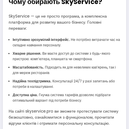
Чому обирають SkyService?
SkyService — це не просто програма, а комплексна
платформа для розвитку вашого бізнесу. Головні
переваги:
Інтуїтивно зрозумілий інтерфейс.
Не потрібно витрачати час на
складне навчання персоналу.
Хмарне рішення.
Ви маєте доступ до системи з будь-якого
пристрою: комп’ютера, планшета чи смартфона.
Масштабованість.
Підходить як для невеликих кав’ярень, так і
для мереж ресторанів.
Надійна техпідтримка.
Консультації 24/7 у разі запитань або
потреби в налаштуванні.
Доступна ціна.
Гнучка система тарифів дозволяє підібрати
оптимальний варіант під потреби бізнесу.
На сайті skyservice.pro ви зможете протестувати систему
безкоштовно, ознайомитися з функціоналом, прочитати
відгуки клієнтів і отримати персональну консультацію.