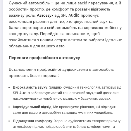
Сучасний автомобіль – це не лише засіб пересування, а й
особистий простір, де комфорт та розваги відіграють
важливу роль.
Автозвук
від SPL Audio пропонує
високоякісні рішення для тих, хто цінує якісний звук та
бажає перетворити свій автомобіль на справжню мобільну
концертну залу. Перейдіть за посиланням, щоб
ознайомитися з нашим асортиментом та вибрати ідеальне
обладнання для вашого авто.
Переваги професійного автозвуку
Встановлення професійної аудіосистеми в автомобіль
приносить безліч переваг:
Висока якість звуку
: Завдяки сучасним технологіям, автозвук від
SPL Audio забезпечує чистий та насичений звук, який дозволяє
насолоджуватися улюбленою музикою у будь-яких умовах.
Індивідуальний підхід
: Ми пропонуємо рішення, які підходять
саме для вашого автомобіля та ваших музичних уподобань.
Підвищення комфорту
: Хороша аудіосистема створює приємну
атмосферу під час поїздок, роблячи їх більш комфортними та