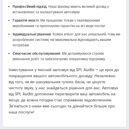
Професійний підхід
: Наші фахівці мають великий досвід у
встановленні та налаштуванні автозвуку.
Гарантія якості
: Ми працюємо тільки з перевіреними
виробниками та пропонуємо гарантію на всі види послуг.
Індивідуальні рішення
: Кожен клієнт для нас унікальний, тому ми
розробляємо системи, які максимально відповідають вашим
потребам.
Своєчасне обслуговування
: Ми дотримуємося строків
виконання робіт та забезпечуємо оперативну підтримку.
Інвестування у якісний автозвук від SPL Audio – це крок до
покращення вашого автомобільного досвіду. Незалежно
від того, чи ви шанувальник гучних басів, чи цінуєте
чистоту звуку, у нас знайдеться рішення для вас. Автозвук
від SPL Audio допоможе перетворити ваш автомобіль на
місце, де кожна поїздка стає справжнім задоволенням.
Зв’яжіться з нами вже сьогодні та дізнайтеся більше про
наші послуги!