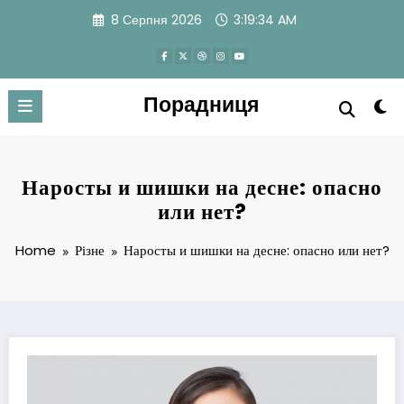
Skip
8 Серпня 2026
3:19:35 AM
to
content
Порадниця
Наросты и шишки на десне: опасно
или нет?
Home
Різне
Наросты и шишки на десне: опасно или нет?