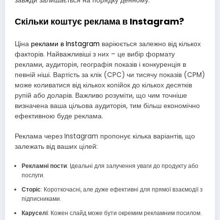
завжди залишається на порядку денному.
Скільки коштує реклама в Instagram?
Ціна
реклами в Instagram
варіюється залежно від кількох
факторів. Найважливіші з них – це вибір формату
реклами, аудиторія, географія показів і конкуренція в
певній ніші. Вартість за клік (CPC) чи тисячу показів (CPM)
може коливатися від кількох копійок до кількох десятків
рупій або доларів. Важливо розуміти, що чим точніше
визначена ваша цільова аудиторія, тим більш економічно
ефективною буде реклама.
Реклама через Instagram пропонує кілька варіантів, що
залежать від ваших цілей:
Рекламні пости
: Ідеальні для залучення уваги до продукту або
послуги.
Сторіс
: Короткочасні, але дуже ефективні для прямої взаємодії з
підписниками.
Каруселі
: Кожен слайд може бути окремим рекламним посилом.