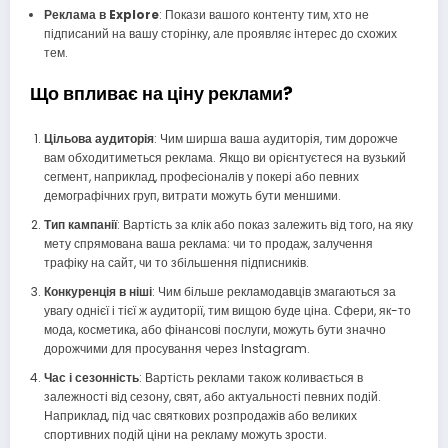
Реклама в Explore
: Покази вашого контенту тим, хто не
підписаний на вашу сторінку, але проявляє інтерес до схожих
тем.
Що впливає на ціну реклами?
Цільова аудиторія
: Чим ширша ваша аудиторія, тим дорожче
вам обходитиметься реклама. Якщо ви орієнтуєтеся на вузький
сегмент, наприклад, професіоналів у покері або певних
демографічних груп, витрати можуть бути меншими.
Тип кампанії
: Вартість за клік або показ залежить від того, на яку
мету спрямована ваша реклама: чи то продаж, залучення
трафіку на сайт, чи то збільшення підписників.
Конкуренція в ніші
: Чим більше рекламодавців змагаються за
увагу однієї і тієї ж аудиторії, тим вищою буде ціна. Сфери, як-то
мода, косметика, або фінансові послуги, можуть бути значно
дорожчими для просування через Instagram.
Час і сезонність
: Вартість реклами також коливається в
залежності від сезону, свят, або актуальності певних подій.
Наприклад, під час святкових розпродажів або великих
спортивних подій ціни на рекламу можуть зрости.