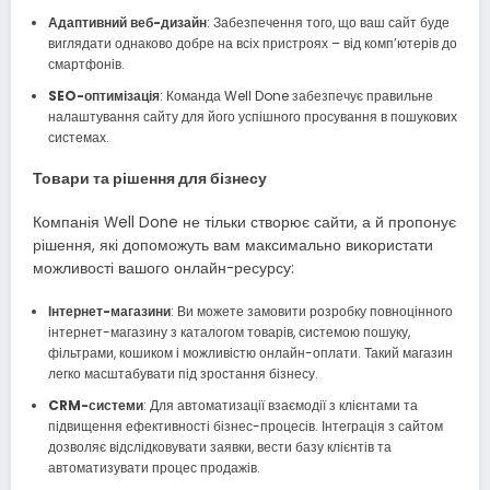
Адаптивний веб-дизайн
: Забезпечення того, що ваш сайт буде
виглядати однаково добре на всіх пристроях – від комп’ютерів до
смартфонів.
SEO-оптимізація
: Команда Well Done забезпечує правильне
налаштування сайту для його успішного просування в пошукових
системах.
Товари та рішення для бізнесу
Компанія Well Done не тільки створює сайти, а й пропонує
рішення, які допоможуть вам максимально використати
можливості вашого онлайн-ресурсу:
Інтернет-магазини
: Ви можете замовити розробку повноцінного
інтернет-магазину з каталогом товарів, системою пошуку,
фільтрами, кошиком і можливістю онлайн-оплати. Такий магазин
легко масштабувати під зростання бізнесу.
CRM-системи
: Для автоматизації взаємодії з клієнтами та
підвищення ефективності бізнес-процесів. Інтеграція з сайтом
дозволяє відслідковувати заявки, вести базу клієнтів та
автоматизувати процес продажів.