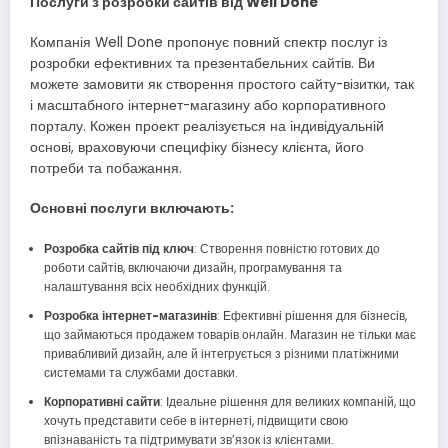
Послуги з розробки сайтів від Well Done
Компанія Well Done пропонує повний спектр послуг із
розробки ефективних та презентабельних сайтів. Ви
можете замовити як створення простого сайту-візитки, так
і масштабного інтернет-магазину або корпоративного
порталу. Кожен проект реалізується на індивідуальній
основі, враховуючи специфіку бізнесу клієнта, його
потреби та побажання.
Основні послуги включають:
Розробка сайтів під ключ
: Створення повністю готових до
роботи сайтів, включаючи дизайн, програмування та
налаштування всіх необхідних функцій.
Розробка інтернет-магазинів
: Ефективні рішення для бізнесів,
що займаються продажем товарів онлайн. Магазин не тільки має
привабливий дизайн, але й інтегрується з різними платіжними
системами та службами доставки.
Корпоративні сайти
: Ідеальне рішення для великих компаній, що
хочуть представити себе в інтернеті, підвищити свою
впізнаваність та підтримувати зв’язок із клієнтами.