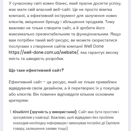
У сучасному світі кожен бізнес, який прагне досягти успіху,
має мати свій власний веб-сайт. Це не просто візитка
компанії, а ефективний інструмент для залучення нових
клієнтів, зміцнення бренду і збільшення продажів. Тому
важливо не тільки створити сайт, а й зробити його
максимально презентабельним та функціональним. Якщо
вам потрібен такий веб-ресурс, ви можете скористатися
послугами з створення сайтів компанії Well Done
https://well-done.com.ua/website/
, яка гарантує високу
якість та швидкість розробки.
Що таке ефективний сайт?
Ефективний сайт – це ресурс, який не тільки приваблює
відвідувачів своїм дизайном, а й перетворює їх у покупців
або клієнтів. Він повинен відповідати кільком основним
критеріям:
Юзабіліті (зручність у використанні)
: Сайт має бути простим і
зрозумілим у навігації. Важливо, щоб відвідувач без проблем
знаходив необхідну інформацію і виконував потрібні дії (купівля
товару, залишення заявки тощо).