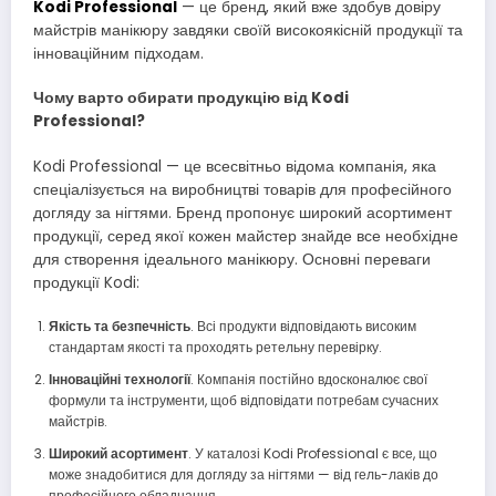
Kodi Professional
— це бренд, який вже здобув довіру
майстрів манікюру завдяки своїй високоякісній продукції та
інноваційним підходам.
Чому варто обирати продукцію від Kodi
Professional?
Kodi Professional — це всесвітньо відома компанія, яка
спеціалізується на виробництві товарів для професійного
догляду за нігтями. Бренд пропонує широкий асортимент
продукції, серед якої кожен майстер знайде все необхідне
для створення ідеального манікюру. Основні переваги
продукції Kodi:
Якість та безпечність
. Всі продукти відповідають високим
стандартам якості та проходять ретельну перевірку.
Інноваційні технології
. Компанія постійно вдосконалює свої
формули та інструменти, щоб відповідати потребам сучасних
майстрів.
Широкий асортимент
. У каталозі Kodi Professional є все, що
може знадобитися для догляду за нігтями — від гель-лаків до
професійного обладнання.