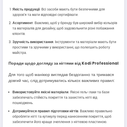
Якість продукції
. Всі засоби мають бути безпечними для
здоров’я та мати відповідні сертифікати.
Асортимент
. Важливо, щоб у бренду був широкий вибір кольорів
та матеріалів для дизайну, щоб задовольнити різні побажання
клієнтів.
Зручність використання
. Інструменти та матеріали мають бути
простими та зручними у використанні, що полегшить роботу
майстра.
Поради щодо догляду за нігтями від Kodi Professional
Для того щоб манікюр виглядав бездоганно та тримався
довгий час, слід дотримуватись кількох важливих правил:
Використовуйте якісні матеріали
. Якісні гель-лаки та бази
забезпечать стійкість покриття та захистять нігті від
пошкоджень.
Дотримуйтеся правил підготовки нігтів
. Важливо правильно
обробляти нігті та кутикулу перед нанесенням покриття, щоб
забезпечити його краще зчеплення з нігтевою пластиною.