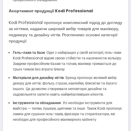
Асортимент продукції Kodi Professional
Kodi Professional пропонує комплексний підхід до догляду
за нігтями, надаючи широкий вибір товарів для манікюру,
педикюру та дизайну нігтів. Розглянемо основні категорії
продукції:
Гель-лаки та бази
. Одні з найкращих у своїй категорії, гель-лаки
Kodi Professional відомі своєю стійкістю та насиченістю кольору.
Завдяки професійним базам та топам, манікюр тримається до
трьох тижнів без втрати блиску.
Матеріали для дизайну нігтів
. Бренд пропонує великий вибір
декору для нігтів: фольгу, стрази, наклейки, блискітки та багато
іншого. Це дозволяє створювати неповторні дизайни та
задовольняти запити навіть найвибагливіших клієнтів.
Інструменти та обладнання
. Усі необхідні інструменти для
майстра — пилки, пушери, щипчики та інше. Також Kodi пропонує
лампи для сушіння гель-лаків, фрезери та стерилізатори, які
необхідні для професійного манікюрного кабінету.