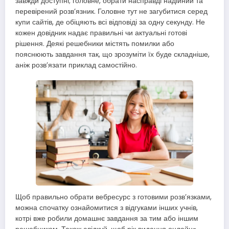
завжди доступні; головне, обрати насправді надійний та
перевірений розв’язник. Головне тут не загубитися серед
купи сайтів, де обіцяють всі відповіді за одну секунду. Не
кожен довідник надає правильні чи актуальні готові
рішення. Деякі решебники містять помилки або
пояснюють завдання так, що зрозуміти їх буде складніше,
аніж розв’язати приклад самостійно.
Щоб правильно обрати вебресурс з готовими розв’язками,
можна спочатку ознайомитися з відгуками інших учнів,
котрі вже робили домашнє завдання за тим або іншим