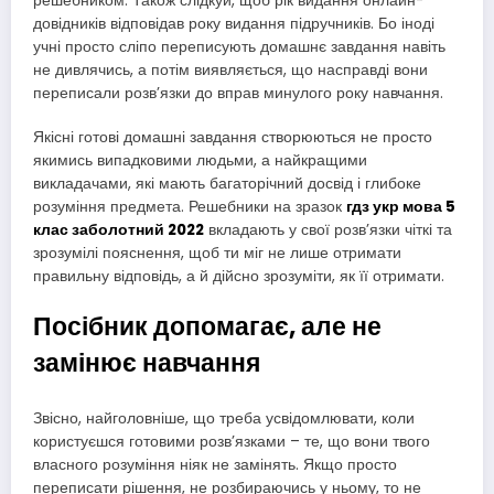
решебником. Також слідкуй, щоб рік видання онлайн-
довідників відповідав року видання підручників. Бо іноді
учні просто сліпо переписують домашнє завдання навіть
не дивлячись, а потім виявляється, що насправді вони
переписали розв’язки до вправ минулого року навчання.
Якісні готові домашні завдання створюються не просто
якимись випадковими людьми, а найкращими
викладачами, які мають багаторічний досвід і глибоке
розуміння предмета. Решебники на зразок
гдз укр мова 5
клас заболотний 2022
вкладають у свої розв’язки чіткі та
зрозумілі пояснення, щоб ти міг не лише отримати
правильну відповідь, а й дійсно зрозуміти, як її отримати.
Посібник допомагає, але не
замінює навчання
Звісно, найголовніше, що треба усвідомлювати, коли
користуєшся готовими розв’язками – те, що вони твого
власного розуміння ніяк не замінять. Якщо просто
переписати рішення, не розбираючись у ньому, то не