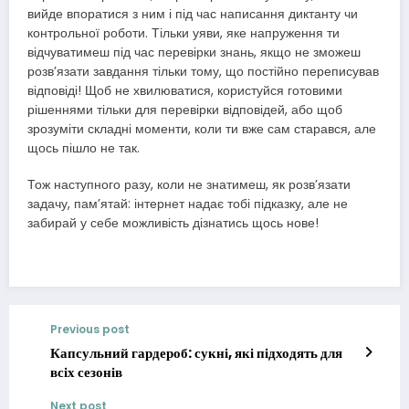
вийде впоратися з ним і під час написання диктанту чи
контрольної роботи. Тільки уяви, яке напруження ти
відчуватимеш під час перевірки знань, якщо не зможеш
розв’язати завдання тільки тому, що постійно переписував
відповіді! Щоб не хвилюватися, користуйся готовими
рішеннями тільки для перевірки відповідей, або щоб
зрозуміти складні моменти, коли ти вже сам старався, але
щось пішло не так.
Тож наступного разу, коли не знатимеш, як розв’язати
задачу, пам’ятай: інтернет надає тобі підказку, але не
забирай у себе можливість дізнатись щось нове!
Previous post
Капсульний гардероб: сукні, які підходять для
всіх сезонів
Next post